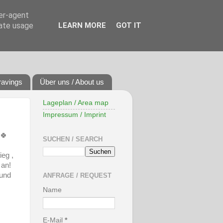
ser-agent
rate usage
LEARN MORE
GOT IT
ravings
Über uns / About us
Lageplan / Area map
Impressum / Imprint
 🍀
SUCHEN / SEARCH
ieg ,
 an!
 und
ANFRAGE / REQUEST
Name
E-Mail
*