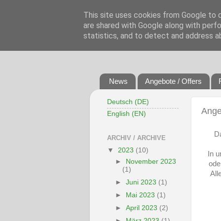
This site uses cookies from Google to de
are shared with Google along with perfo
statistics, and to detect and address a
News
Angebote / Offers
Deutsch (DE)
Ange
English (EN)
Da
ARCHIV / ARCHIVE
▼
2023
(10)
In u
►
November 2023
ode
(1)
All
►
Juni 2023
(1)
►
Mai 2023
(1)
►
April 2023
(2)
►
März 2023
(1)