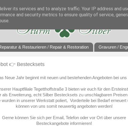
liver its services and to analyze traffic. Your IP address and u
rmance and security metrics to ensure quality of service, gene
buse.
Reparatur & Restaurieren / Repair & Restoration
Gravuren / Eng
bot 👉 Bestecksets
s Neue Jahr beginnt mit neuen und bestehenden Angeboten bei uns
nserer Hauptfiliale Tegetthoffstraße 3 bieten wir euch für den Ersteinst
r als Erweiterung, echt Silber Bestecksets zu unschlagbaren Preisen
e wurden in unserer Werkstatt poliert, Vorderteile bei Bedarf erneuert
können von uns somit neuwertig angeboten werden!
Gerne können Sie sich per Email, Telefon oder vor Ort über unsere
Besteckangebote informieren!