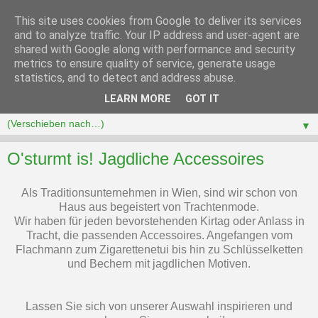
This site uses cookies from Google to deliver its services
and to analyze traffic. Your IP address and user-agent are
shared with Google along with performance and security
metrics to ensure quality of service, generate usage
statistics, and to detect and address abuse.
LEARN MORE
GOT IT
▼
O'sturmt is! Jagdliche Accessoires
Als Traditionsunternehmen in Wien, sind wir schon von
Haus aus begeistert von Trachtenmode.
Wir haben für jeden bevorstehenden Kirtag oder Anlass in
Tracht, die passenden Accessoires. Angefangen vom
Flachmann zum Zigarettenetui bis hin zu Schlüsselketten
und Bechern mit jagdlichen Motiven.
Lassen Sie sich von unserer Auswahl inspirieren und