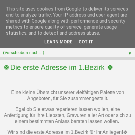
This site uses cookies from Google to deliver its services
and to analyze traffic. Your IP address and user-agent are
shared with Google along with performance and security
metrics to ensure quality of service, generate usage
statistics, and to detect and address abuse.
LEARN MORE
GOT IT
▼
🍀Die erste Adresse im 1.Bezirk 🍀
Eine kleine Übersicht unserer vielfältigen Palette von
Angeboten, für Sie zusammengestellt.
Egal ob Sie etwas reparieren lassen wollen, eine
Anfertigung für Ihre Liebsten, Gravuren aller Art oder sich zu
einem bestimmten Anlass beraten lassen wollen.
Wir sind die erste Adresse im 1.Bezirk für Ihr Anliegen!🍀