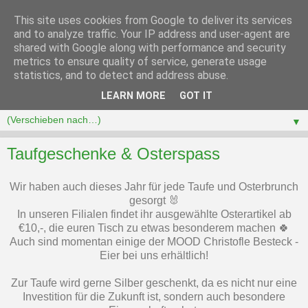
This site uses cookies from Google to deliver its services
and to analyze traffic. Your IP address and user-agent are
shared with Google along with performance and security
metrics to ensure quality of service, generate usage
statistics, and to detect and address abuse.
LEARN MORE
GOT IT
▼
Taufgeschenke & Osterspass
Wir haben auch dieses Jahr für jede Taufe und Osterbrunch
gesorgt 🐰
In unseren Filialen findet ihr ausgewählte Osterartikel ab
€10,-, die euren Tisch zu etwas besonderem machen 🍀
Auch sind momentan einige der MOOD Christofle Besteck -
Eier bei uns erhältlich!
Zur Taufe wird gerne Silber geschenkt, da es nicht nur eine
Investition für die Zukunft ist, sondern auch besondere