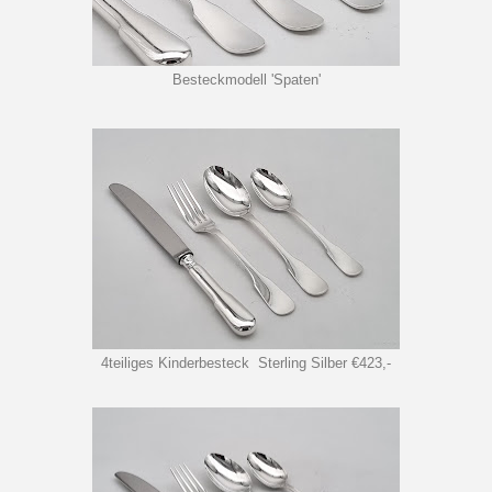
Besteckmodell 'Spaten'
4teiliges Kinderbesteck Sterling Silber €423,-