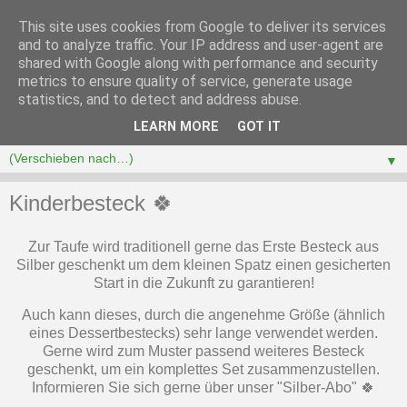
This site uses cookies from Google to deliver its services
and to analyze traffic. Your IP address and user-agent are
shared with Google along with performance and security
metrics to ensure quality of service, generate usage
statistics, and to detect and address abuse.
LEARN MORE
GOT IT
▼
Kinderbesteck 🍀
Zur Taufe wird traditionell gerne das Erste Besteck aus
Silber geschenkt um dem kleinen Spatz einen gesicherten
Start in die Zukunft zu garantieren!
Auch kann dieses, durch die angenehme Größe (ähnlich
eines Dessertbestecks) sehr lange verwendet werden.
Gerne wird zum Muster passend weiteres Besteck
geschenkt, um ein komplettes Set zusammenzustellen.
Informieren Sie sich gerne über unser "Silber-Abo" 🍀