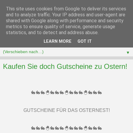
This site uses cookies from Google to deliver its services
and to analyze traffic. Your IP address and user-agent are
shared with Google along with performance and security
metrics to ensure quality of service, generate usage
statistics, and to detect and address abuse.
LEARN MORE
GOT IT
▼
Kaufen Sie doch Gutscheine zu Ostern!
🐇🐇🐇🐣🐇🐇🐇🐣🐇🐇🐇🐣🐇🐇🐇
GUTSCHEINE FÜR DAS OSTERNEST!
🐇🐇🐇🐣🐇🐇🐇🐣🐇🐇🐇🐣🐇🐇🐇