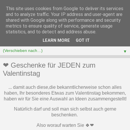
This site uses cookies from Google to deliver its services
and to analyze traffic. Your IP address and user-agent are
shared with Google along with performance and security
metrics to ensure quality of service, generate usage
statistics, and to detect and address abuse.
LEARN MORE
GOT IT
▼
❤ Geschenke für JEDEN zum
Valentinstag
... damit auch diese,die bekanntlicherweise schon alles
haben, Ihr besonderes Etwas zum Valentinstag bekommen,
haben wir für Sie eine Auswahl an Ideen zusammengestellt!
Natürlich darf und soll man sich selbst auch gerne
beschenken.
Also worauf warten Sie 🍀❤