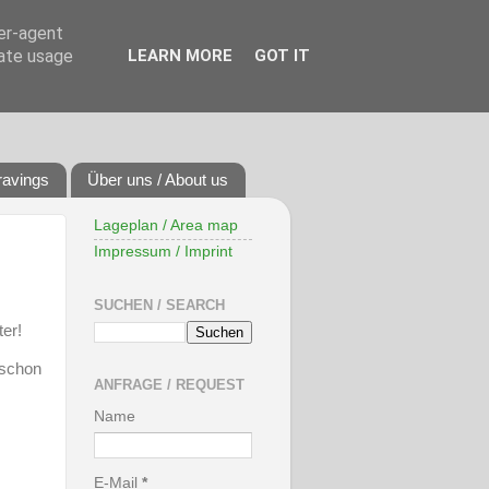
ser-agent
rate usage
LEARN MORE
GOT IT
ravings
Über uns / About us
Lageplan / Area map
Impressum / Imprint
SUCHEN / SEARCH
er!
 schon
ANFRAGE / REQUEST
Name
E-Mail
*