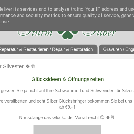
liver its services and to analyze traffic. Your IP address and u
rmance and security metrics to ensure quality of service, gene
buse.
Reparatur & Restaurieren / Repair & Restoration
Gravuren / Eng
r Silvester 🍀🥂
Glücksideen & Öffnungszeiten
rgessen Sie ja nicht auf Ihre Schwammerl und Schweinderl für Silvest
e versilberten und echt Silber Glücksbringer bekommen Sie bei uns
ab €9,- !
Nur solange das Glück.. der Vorrat reicht 😉 🍀🥂